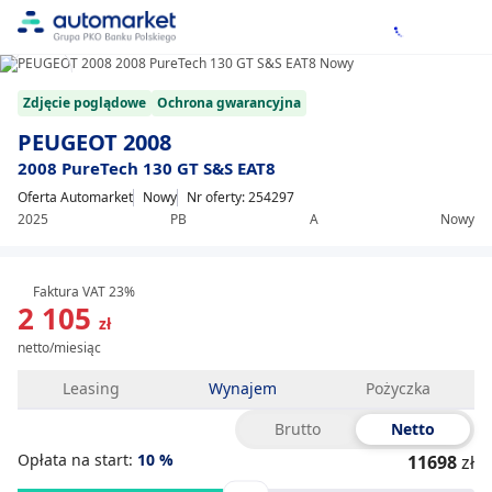
1/8
Item
Zdjęcie poglądowe
Ochrona gwarancyjna
1
of
PEUGEOT 2008
8
2008 PureTech 130 GT S&S EAT8
Oferta Automarket
Nowy
Nr oferty: 254297
2025
PB
A
Nowy
Faktura VAT 23%
2 105
zł
netto/miesiąc
Leasing
Wynajem
Pożyczka
Brutto
Netto
Opłata na start:
10
%
11698
zł