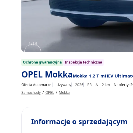
1/16
Item
1
Ochrona gwarancyjna
Inspekcja techniczna
of
OPEL Mokka
Mokka 1.2 T mHEV Ultimat
16
Oferta Automarket
Używany
2026
PB
A
2 km
Nr oferty: 
Samochody
/
OPEL
/
Mokka
Informacje o sprzedającym