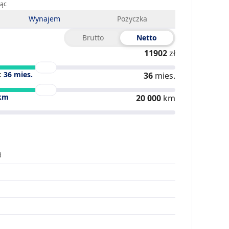
iąc
Wynajem
Pożyczka
Brutto
Netto
11902
zł
:
36
mies.
36
mies.
km
20 000
km
d