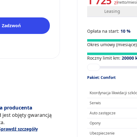
1 725
zł
netto/mies
Leasing
Zadzwoń
Opłata na start:
10
%
Okres umowy (miesiące)
Roczny limit km:
20000
Pakiet: Comfort
Koordynacja likwidacji szkó
Serwis
a producenta
Auto zastępcze
 jest objęty gwarancją
a.
Opony
Sprawdź szczegóły
Ubezpieczenie