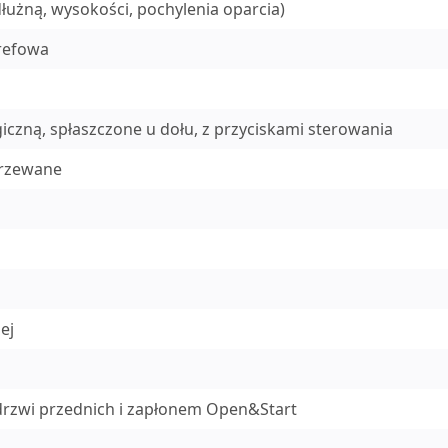
dłużną, wysokości, pochylenia oparcia)
trefowa
iczną, spłaszczone u dołu, z przyciskami sterowania
grzewane
ej
rzwi przednich i zapłonem Open&Start