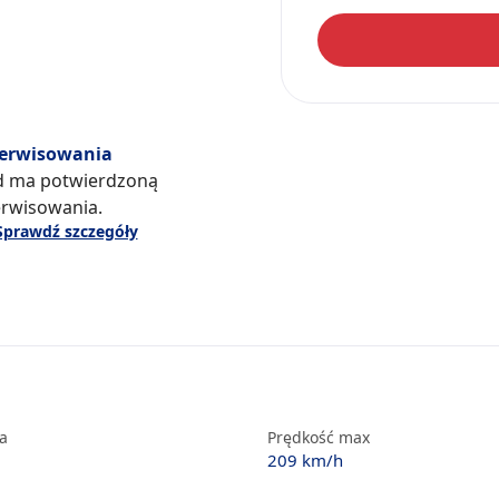
serwisowania
d ma potwierdzoną
erwisowania.
Sprawdź szczegóły
ka
Prędkość max
209 km/h