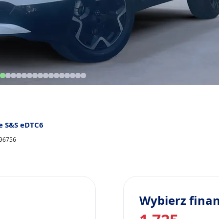
e S&S eDTC6
296756
Wybierz fina