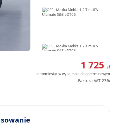
Item
1
1 725
zł
of
netto/miesiąc
w wynajmnie długoterminowym
16
Faktura VAT 23%
nsowanie