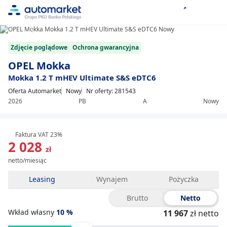
1/12
Item
Zdjęcie poglądowe
Ochrona gwarancyjna
1
of
OPEL Mokka
12
Mokka 1.2 T mHEV Ultimate S&S eDTC6
Oferta Automarket
Nowy
Nr oferty: 281543
2026
PB
A
Nowy
Faktura VAT 23%
2 028
zł
netto/miesiąc
Leasing
Wynajem
Pożyczka
Brutto
Netto
Wkład własny
10
%
11 967
zł netto