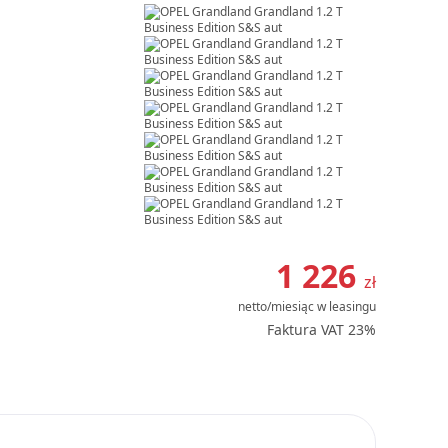
Item
1
1 226
zł
of
netto/miesiąc
w leasingu
32
Faktura VAT 23%