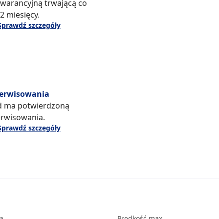
warancyjną trwającą co
2 miesięcy.
Sprawdź szczegóły
serwisowania
d ma potwierdzoną
erwisowania.
Sprawdź szczegóły
ka
Prędkość max