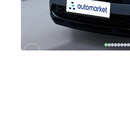
Item
1
of
32