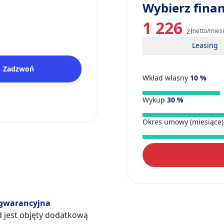
Wybierz fina
1 226
zł
netto/mies
Leasing
Zadzwoń
Wkład własny
10
%
Wykup
30
%
Okres umowy (miesiące
gwarancyjna
d jest objęty dodatkową