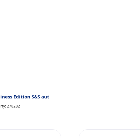
iness Edition S&S aut
erty: 278282