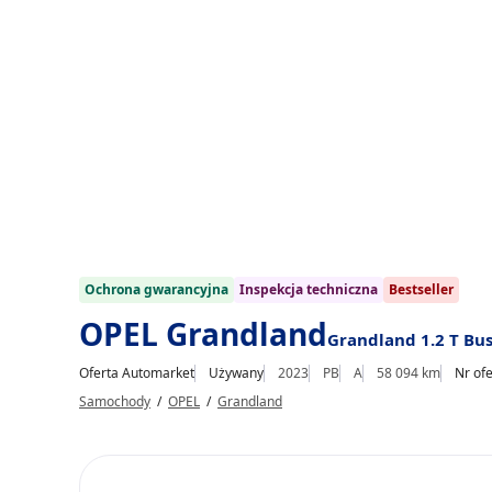
1/32
Ochrona gwarancyjna
Inspekcja techniczna
Bestseller
OPEL Grandland
Grandland 1.2 T Bus
Oferta Automarket
Używany
2023
PB
A
58 094 km
Nr of
Samochody
/
OPEL
/
Grandland