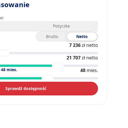
nsowanie
iąc
Pożyczka
Brutto
Netto
7 236
zł netto
21 707
zł netto
)
48
mies.
48
mies.
Sprawdź dostępność