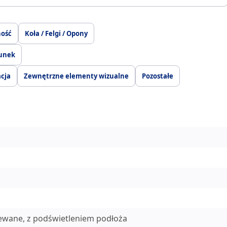
ność
Koła / Felgi / Opony
dunek
acja
Zewnętrzne elementy wizualne
Pozostałe
zewane, z podświetleniem podłoża