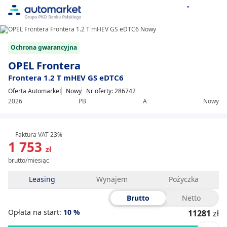
1/9
Item
Ochrona gwarancyjna
1
of
OPEL Frontera
9
Frontera 1.2 T mHEV GS eDTC6
Oferta Automarket
Nowy
Nr oferty: 286742
2026
PB
A
Nowy
Faktura VAT 23%
1 753
zł
brutto/miesiąc
Leasing
Wynajem
Pożyczka
Brutto
Netto
Opłata na start:
10
%
11281
zł