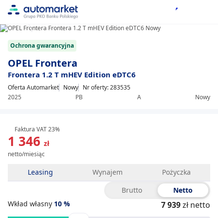
1/20
Item
Ochrona gwarancyjna
1
of
OPEL Frontera
20
Frontera 1.2 T mHEV Edition eDTC6
Oferta Automarket
Nowy
Nr oferty: 283535
2025
PB
A
Nowy
Faktura VAT 23%
1 346
zł
netto/miesiąc
Leasing
Wynajem
Pożyczka
Brutto
Netto
Wkład własny
10
%
7 939
zł netto