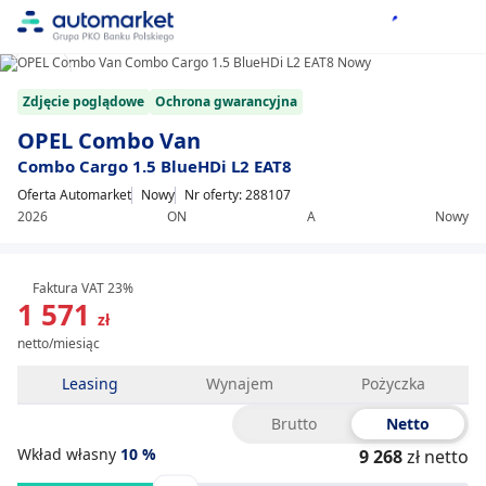
1/14
Item
Zdjęcie poglądowe
Ochrona gwarancyjna
1
of
OPEL Combo Van
14
Combo Cargo 1.5 BlueHDi L2 EAT8
Oferta Automarket
Nowy
Nr oferty: 288107
2026
ON
A
Nowy
Faktura VAT 23%
1 571
zł
netto/miesiąc
Leasing
Wynajem
Pożyczka
Brutto
Netto
Wkład własny
10
%
9 268
zł netto