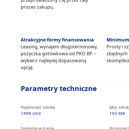
przeprowadzimy Cię przez cały
proces zakupu.
Atrakcyjne formy finansowania
Minimum 
Leasing, wynajem długoterminowy,
Prosty i s
pożyczka gotówkowa od PKO BP –
zbędnych
wybierz najlepiej dopasowaną
skompliko
opcję.
Parametry techniczne
Pojemność silnika
Moc silni
1499 cm3
102 KM
Spalanie w trasie
Przyspiesz