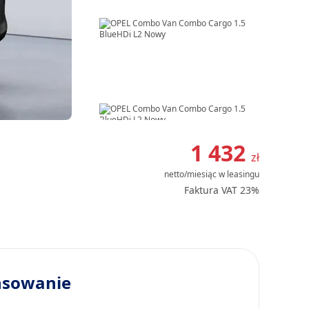
Item
1
1 432
zł
of
netto/miesiąc
w leasingu
14
Faktura VAT 23%
nsowanie