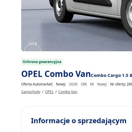
1/14
Item
1
Ochrona gwarancyjna
of
OPEL Combo Van
Combo Cargo 1.5 B
14
Oferta Automarket
Nowy
2026
ON
M
Nowy
Nr oferty: 2
Samochody
/
OPEL
/
Combo Van
Informacje o sprzedającym