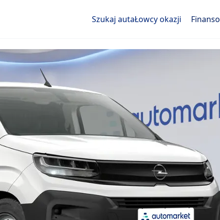
Szukaj auta
Łowcy okazji
Finans