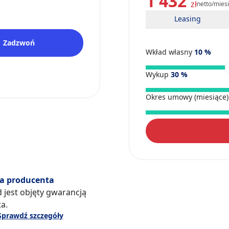
1 432
zł
netto/mies
Leasing
Zadzwoń
Wkład własny
10
%
Wykup
30
%
Okres umowy (miesiące
a producenta
 jest objęty gwarancją
a.
Sprawdź szczegóły