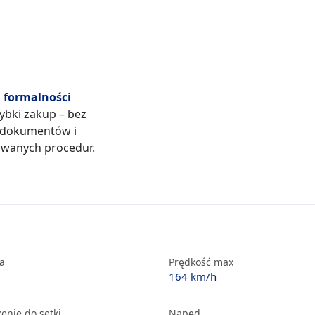
formalności
zybki zakup – bez
 dokumentów i
wanych procedur.
ka
Prędkość max
164 km/h
enie do setki
Napęd