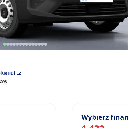
lueHDi L2
88098
Wybierz fina