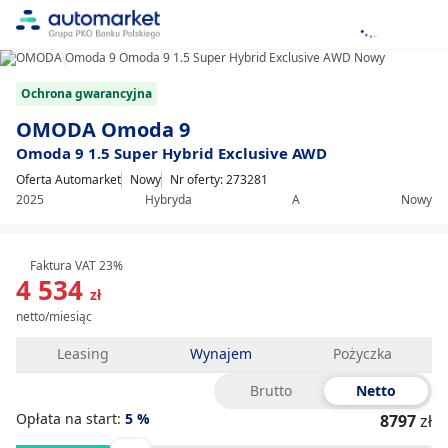
1/9
Item
Ochrona gwarancyjna
1
of
OMODA Omoda 9
9
Omoda 9 1.5 Super Hybrid Exclusive AWD
Oferta Automarket
Nowy
Nr oferty: 273281
2025
Hybryda
A
Nowy
Faktura VAT 23%
4 534
zł
netto/miesiąc
Leasing
Wynajem
Pożyczka
Brutto
Netto
Opłata na start:
5
%
8797
zł