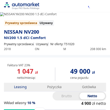
1/7
Item
Prywatny sprzedawca
Używany
1
of
NISSAN NV200
7
NV200 1.5 dCi Comfort
Prywatny sprzedawca
Używany
Nr oferty: T51020
2018
ON
M
208 000 km
Faktura VAT 23%
1 047
49 000
zł
zł
netto/miesiąc
cena pojazdu
Leasing
Pożyczka
Gotówka
Brutto
Netto
Wkład własny
10
%
4 900
zł netto