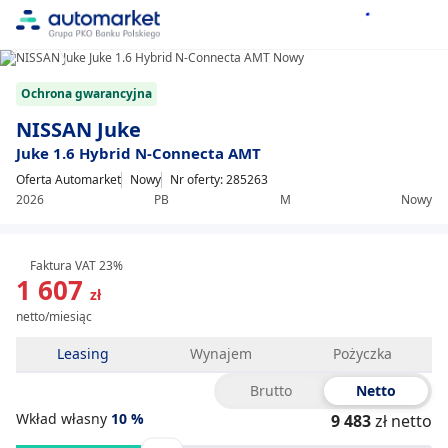
1/13
Item
Ochrona gwarancyjna
1
of
NISSAN Juke
13
Juke 1.6 Hybrid N-Connecta AMT
Oferta Automarket
Nowy
Nr oferty: 285263
2026
PB
M
Nowy
Faktura VAT 23%
1 607
zł
netto/miesiąc
Leasing
Wynajem
Pożyczka
Brutto
Netto
Wkład własny
10
%
9 483
zł netto