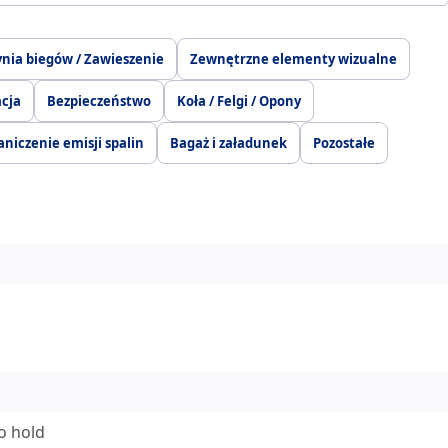
ynia biegów / Zawieszenie
Zewnętrzne elementy wizualne
acja
Bezpieczeństwo
Koła / Felgi / Opony
aniczenie emisji spalin
Bagaż i załadunek
Pozostałe
o hold