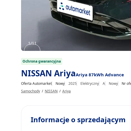
1/11
Item
1
Ochrona gwarancyjna
of
NISSAN Ariya
Ariya 87kWh Advance
11
Oferta Automarket
Nowy
2025
Elektryczny
A
Nowy
Nr of
Samochody
/
NISSAN
/
Ariya
Informacje o sprzedającym