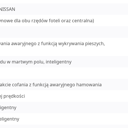
 NISSAN
ynowe dla obu rzędów foteli oraz centralna)
nia awaryjnego z funkcją wykrywania pieszych,
zdu w martwym polu, inteligentny
akcie cofania z funkcją awaryjnego hamowania
j prędkości
ligentny
eligentny