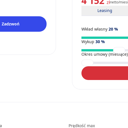
4 152
zł
netto/mies
Leasing
Zadzwoń
Wkład własny
20
%
Wykup
30
%
Okres umowy (miesiące
ka
Prędkość max