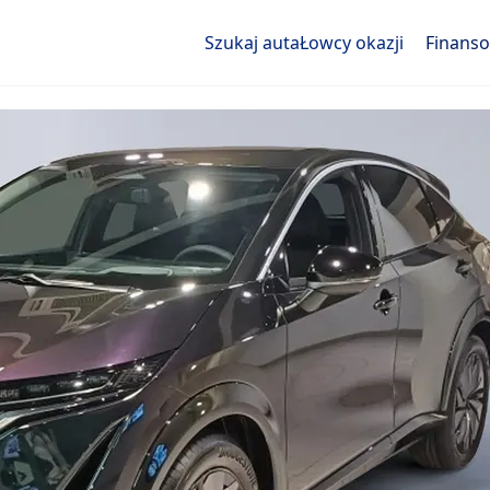
Szukaj auta
Łowcy okazji
Finans