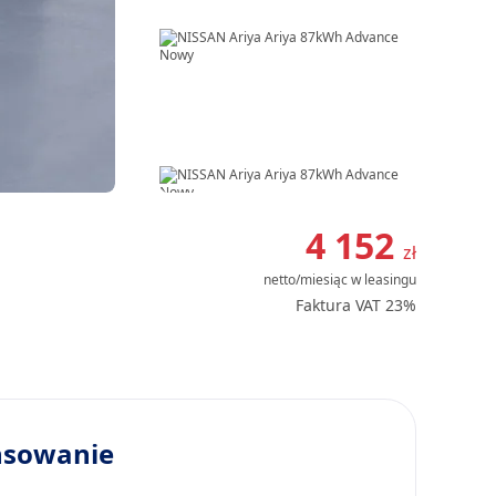
Item
1
4 152
zł
of
netto/miesiąc
w leasingu
11
Faktura VAT 23%
nsowanie