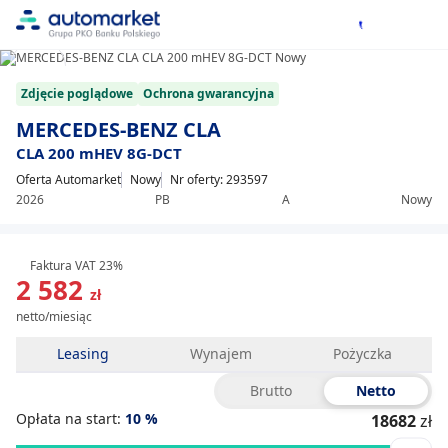
1/8
Item
Zdjęcie poglądowe
Ochrona gwarancyjna
1
of
MERCEDES-BENZ CLA
8
CLA 200 mHEV 8G-DCT
Oferta Automarket
Nowy
Nr oferty: 293597
2026
PB
A
Nowy
Faktura VAT 23%
2 582
zł
netto/miesiąc
Leasing
Wynajem
Pożyczka
Brutto
Netto
Opłata na start:
10
%
18682
zł