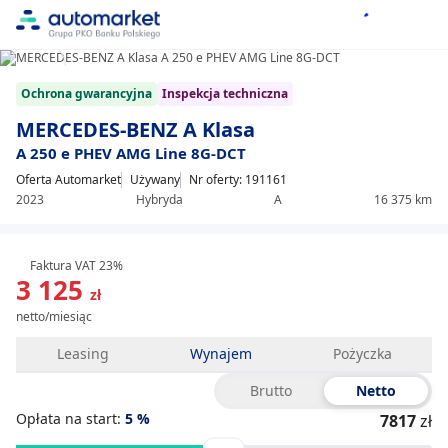
1/10
Item
Ochrona gwarancyjna
Inspekcja techniczna
1
of
MERCEDES-BENZ A Klasa
10
A 250 e PHEV AMG Line 8G-DCT
Oferta Automarket
Używany
Nr oferty: 191161
2023
Hybryda
A
16 375 km
Faktura VAT 23%
3 125
zł
netto/miesiąc
Leasing
Wynajem
Pożyczka
Brutto
Netto
Opłata na start:
5
%
7817
zł