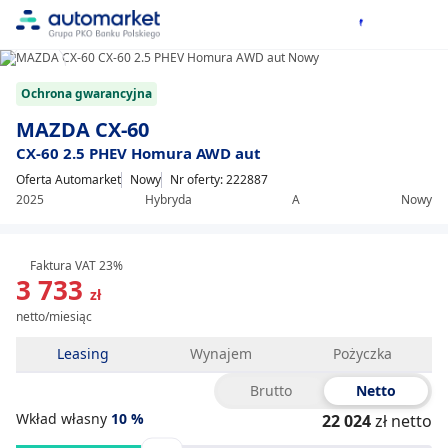
1/8
Item
Ochrona gwarancyjna
1
of
MAZDA CX-60
8
CX-60 2.5 PHEV Homura AWD aut
Oferta Automarket
Nowy
Nr oferty: 222887
2025
Hybryda
A
Nowy
Faktura VAT 23%
3 733
zł
netto/miesiąc
Leasing
Wynajem
Pożyczka
Brutto
Netto
Wkład własny
10
%
22 024
zł netto