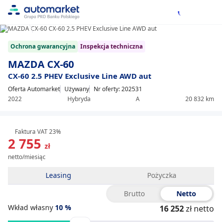
1/23
Item
Ochrona gwarancyjna
Inspekcja techniczna
1
of
MAZDA CX-60
23
CX-60 2.5 PHEV Exclusive Line AWD aut
Oferta Automarket
Używany
Nr oferty: 202531
2022
Hybryda
A
20 832 km
Faktura VAT 23%
2 755
zł
netto/miesiąc
Leasing
Pożyczka
Brutto
Netto
Wkład własny
10
%
16 252
zł netto