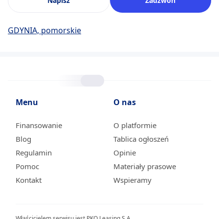
Napisz
Zadzwoń
GDYNIA, pomorskie
Menu
O nas
Finansowanie
O platformie
Blog
Tablica ogłoszeń
Regulamin
Opinie
Pomoc
Materiały prasowe
Kontakt
Wspieramy
Właścicielem serwisu jest PKO Leasing S.A.