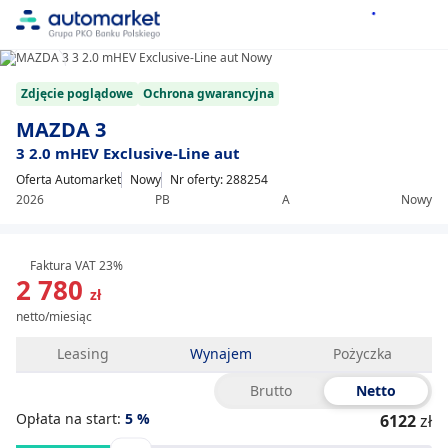
1/11
Item
Zdjęcie poglądowe
Ochrona gwarancyjna
1
of
MAZDA 3
11
3 2.0 mHEV Exclusive-Line aut
Oferta Automarket
Nowy
Nr oferty: 288254
2026
PB
A
Nowy
Faktura VAT 23%
2 780
zł
netto/miesiąc
Leasing
Wynajem
Pożyczka
Brutto
Netto
Opłata na start:
5
%
6122
zł