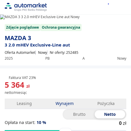
1/8
Item
Zdjęcie poglądowe
Ochrona gwarancyjna
1
of
MAZDA 3
8
3 2.0 mHEV Exclusive-Line aut
Oferta Automarket
Nowy
Nr oferty: 252485
2025
PB
A
Nowy
Faktura VAT 23%
5 364
zł
netto/miesiąc
Leasing
Wynajem
Pożyczka
Brutto
Netto
Opłata na start:
10
%
0
zł