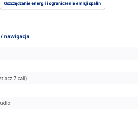
Oszczędzanie energii i ograniczenie emisji spalin
 / nawigacja
lacz 7 cali)
audio