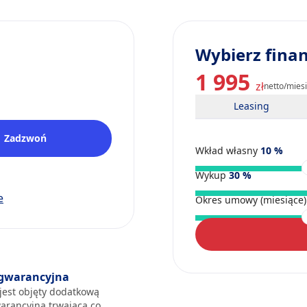
Wybierz fina
1 995
zł
netto/mies
Leasing
Zadzwoń
Wkład własny
10
%
Wykup
30
%
e
Okres umowy (miesiące
gwarancyjna
jest objęty dodatkową
arancyjną trwającą co