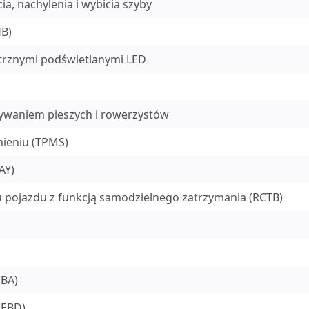
a, nachylenia i wybicia szyby
HB)
ętrznymi podświetlanymi LED
ywaniem pieszych i rowerzystów
mieniu (TPMS)
AY)
u pojazdu z funkcją samodzielnego zatrzymania (RCTB)
BA)
(EBD)