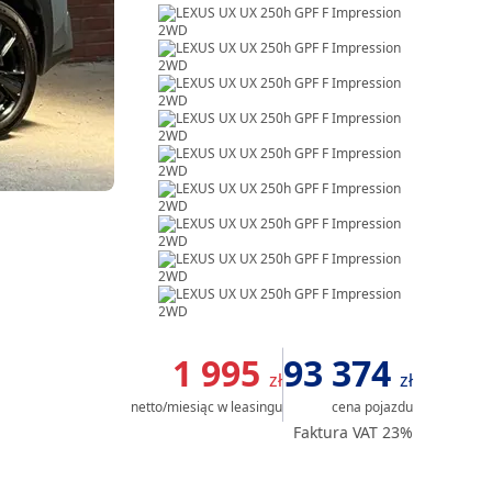
Item
1
1 995
93 374
zł
zł
of
netto/miesiąc
w leasingu
cena pojazdu
20
Faktura VAT 23%