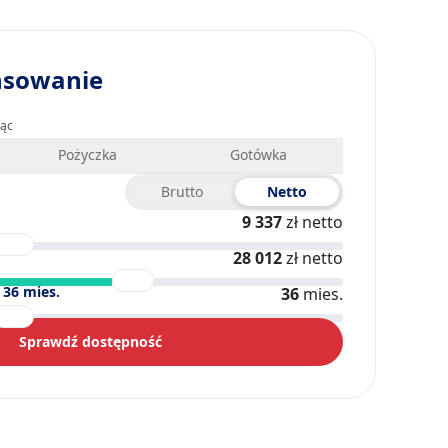
nsowanie
iąc
Pożyczka
Gotówka
Brutto
Netto
9 337
zł netto
28 012
zł netto
)
36
mies.
36
mies.
Sprawdź dostępność