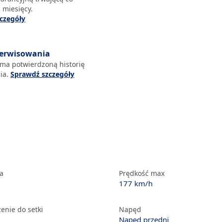
 miesięcy.
czegóły
serwisowania
 ma potwierdzoną historię
ia.
Sprawdź szczegóły
ka
Prędkość max
177 km/h
enie do setki
Napęd
Napęd przedni