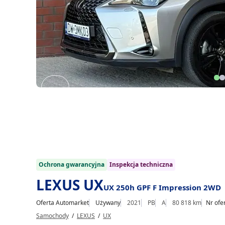
Item
1
of
20
1/20
Ochrona gwarancyjna
Inspekcja techniczna
LEXUS UX
UX 250h GPF F Impression 2WD
Oferta Automarket
Używany
2021
PB
A
80 818 km
Nr ofe
Samochody
/
LEXUS
/
UX