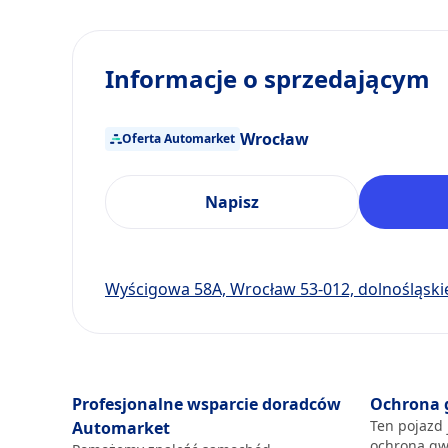
Informacje o sprzedającym
Wrocław
Oferta Automarket
Napisz
Wyścigowa 58A, Wrocław 53-012, dolnośląski
Profesjonalne wsparcie doradców
Ochrona 
Ten pojazd 
Automarket
ochroną gw