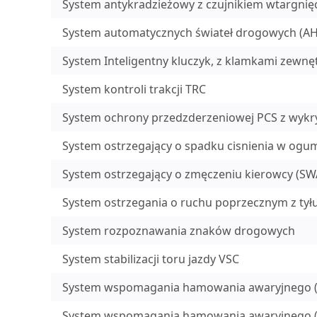
System antykradzieżowy z czujnikiem wtargnięci
System automatycznych świateł drogowych (A
System Inteligentny kluczyk, z klamkami zewn
System kontroli trakcji TRC
System ochrony przedzderzeniowej PCS z wykr
System ostrzegający o spadku cisnienia w ogu
System ostrzegający o zmęczeniu kierowcy (SW
System ostrzegania o ruchu poprzecznym z tył
System rozpoznawania znaków drogowych
System stabilizacji toru jazdy VSC
System wspomagania hamowania awaryjnego (
System wspomagania hamowania awaryjnego 