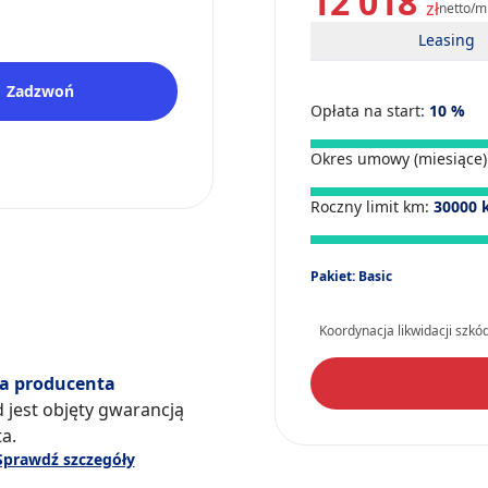
12 018
zł
netto/m
Leasing
Zadzwoń
Opłata na start:
10
%
Okres umowy (miesiące)
Roczny limit km:
30000
Pakiet: Basic
Koordynacja likwidacji szkó
a producenta
 jest objęty gwarancją
a.
Sprawdź szczegóły