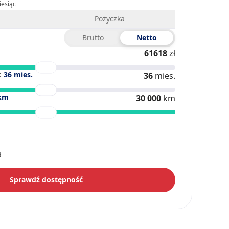
iesiąc
Pożyczka
Brutto
Netto
61618
zł
:
36
mies.
36
mies.
km
30 000
km
d
Sprawdź dostępność