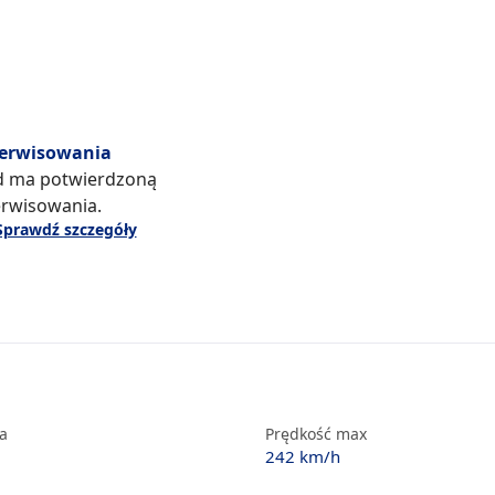
serwisowania
d ma potwierdzoną
erwisowania.
Sprawdź szczegóły
ka
Prędkość max
242 km/h