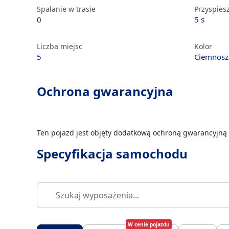
Spalanie w trasie
Przyspiesz
0
5 s
Liczba miejsc
Kolor
5
Ciemnosz
Ochrona gwarancyjna
Ten pojazd jest objęty dodatkową ochroną gwarancyjną 
Specyfikacja samochodu
W cenie pojazdu