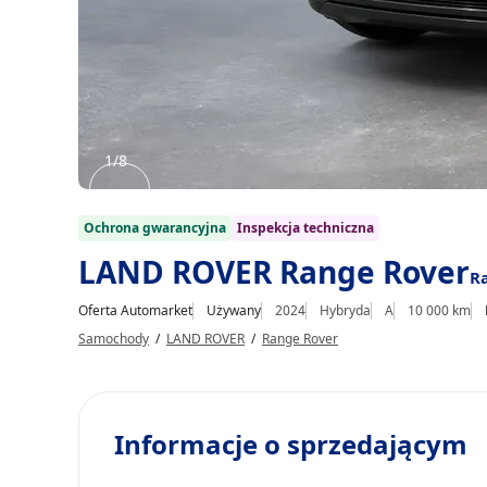
1/8
Item
1
Ochrona gwarancyjna
Inspekcja techniczna
of
LAND ROVER Range Rover
R
8
Oferta Automarket
Używany
2024
Hybryda
A
10 000 km
Samochody
/
LAND ROVER
/
Range Rover
Informacje o sprzedającym