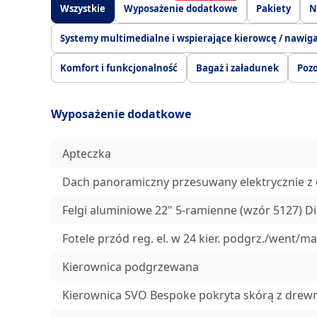
Wszystkie
Wyposażenie dodatkowe
Pakiety
N
Systemy multimedialne i wspierające kierowcę / nawig
Komfort i funkcjonalność
Bagaż i załadunek
Pozo
Wyposażenie dodatkowe
Apteczka
Dach panoramiczny przesuwany elektrycznie z 
Felgi aluminiowe 22" 5-ramienne (wzór 5127) 
Fotele przód reg. el. w 24 kier. podgrz./went/ma
Kierownica podgrzewana
Kierownica SVO Bespoke pokryta skórą z drew