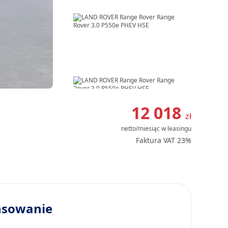
Item
1
12 018
zł
of
netto/miesiąc
w leasingu
8
Faktura VAT 23%
nsowanie