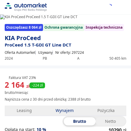
1/25
Item
Oszczędzasz 8 064 zł
Ochrona gwarancyjna
Inspekcja techniczna
1
of
KIA ProCeed
25
ProCeed 1.5 T-GDI GT Line DCT
Oferta Automarket
Używany
Nr oferty: 297224
2024
PB
A
50 405 km
Faktura VAT 23%
2 164
-224 zł
zł
brutto/miesiąc
Najniższa cena z 30 dni przed obniżką:
2388 zł brutto
Leasing
Wynajem
Pożyczka
Brutto
Netto
Opłata na start:
10
%
10290
zł