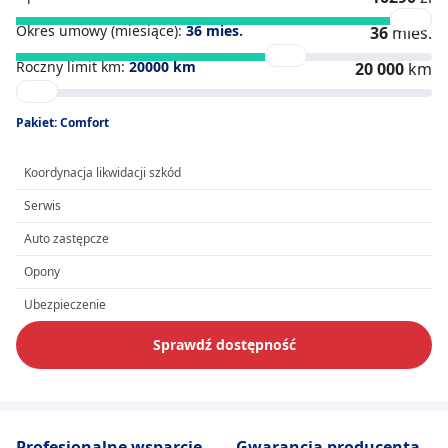
Okres umowy (miesiące):
36
mies.
36
mies.
Roczny limit km:
20000
km
20 000
km
Pakiet: Comfort
Koordynacja likwidacji szkód
Serwis
Auto zastępcze
Opony
Ubezpieczenie
Sprawdź dostępność
Profesjonalne wsparcie
Gwarancja producenta