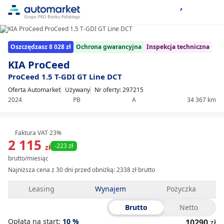
1/23
Item
Oszczędzasz 8 028 zł
Ochrona gwarancyjna
Inspekcja techniczna
1
of
KIA ProCeed
23
ProCeed 1.5 T-GDI GT Line DCT
Oferta Automarket
Używany
Nr oferty: 297215
2024
PB
A
34 367 km
Faktura VAT 23%
2 115
-223 zł
zł
brutto/miesiąc
Najniższa cena z 30 dni przed obniżką:
2338 zł brutto
Leasing
Wynajem
Pożyczka
Brutto
Netto
Opłata na start:
10
%
10290
zł