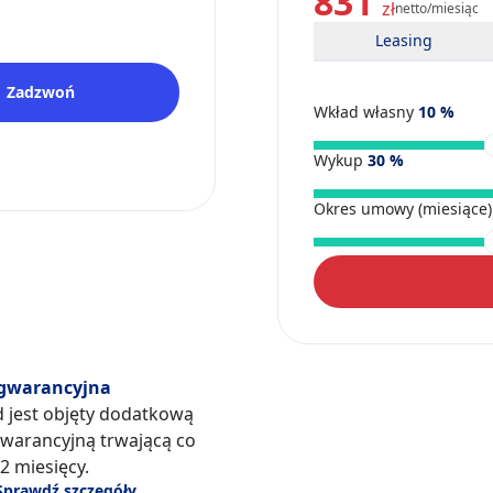
831
zł
netto/miesiąc
Leasing
Zadzwoń
Wkład własny
10
%
Wykup
30
%
Okres umowy (miesiące
gwarancyjna
d jest objęty dodatkową
warancyjną trwającą co
2 miesięcy.
Sprawdź szczegóły