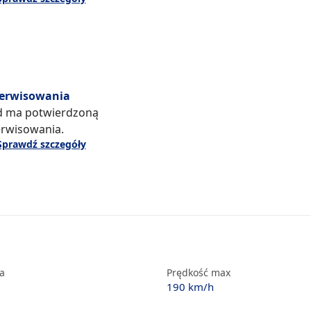
serwisowania
d ma potwierdzoną
erwisowania.
Sprawdź szczegóły
ka
Prędkość max
190 km/h