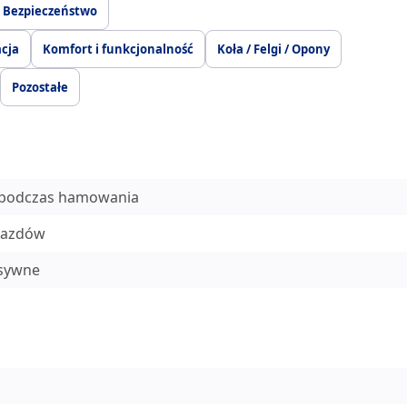
Bezpieczeństwo
acja
Komfort i funkcjonalność
Koła / Felgi / Opony
Pozostałe
ł podczas hamowania
jazdów
esywne