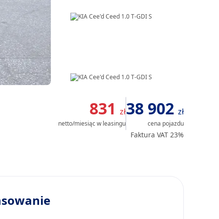
Item
1
831
38 902
zł
zł
of
netto/miesiąc
w leasingu
cena pojazdu
24
Faktura VAT 23%
nsowanie