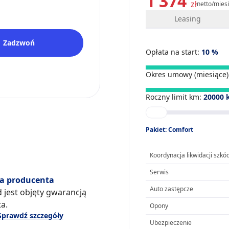
1 374
zł
netto/mies
Leasing
Zadzwoń
Opłata na start:
10
%
Okres umowy (miesiące)
Roczny limit km:
20000
Pakiet: Comfort
Koordynacja likwidacji szkó
Serwis
a producenta
Auto zastępcze
 jest objęty gwarancją
a.
Opony
Sprawdź szczegóły
Ubezpieczenie