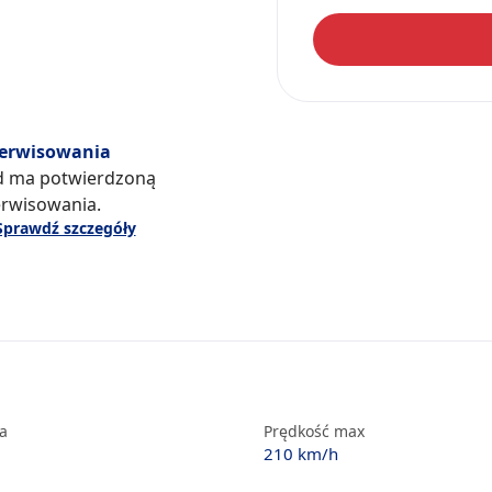
serwisowania
d ma potwierdzoną
erwisowania.
Sprawdź szczegóły
ka
Prędkość max
210 km/h