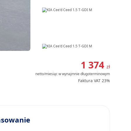
Item
1
1 374
zł
of
netto/miesiąc
w wynajmnie długoterminowym
19
Faktura VAT 23%
nsowanie