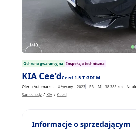
1/19
Item
1
Ochrona gwarancyjna
Inspekcja techniczna
of
KIA Cee'd
Ceed 1.5 T-GDI M
19
Oferta Automarket
Używany
2023
PB
M
38 383 km
Nr of
Samochody
/
KIA
/
Cee'd
Informacje o sprzedającym