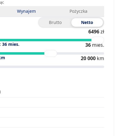
iąc
Wynajem
Pożyczka
Brutto
Netto
6496
zł
:
36
mies.
36
mies.
km
20 000
km
d