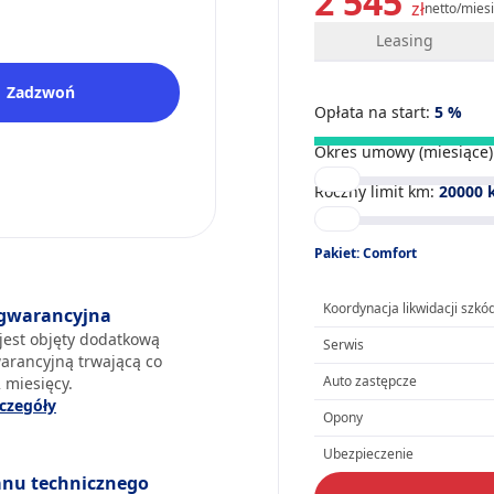
2 545
zł
netto/mies
Leasing
Zadzwoń
Opłata na start:
5
%
Okres umowy (miesiące)
Roczny limit km:
20000
Pakiet: Comfort
Koordynacja likwidacji szkó
gwarancyjna
jest objęty dodatkową
Serwis
arancyjną trwającą co
Auto zastępcze
 miesięcy.
czegóły
Opony
Ubezpieczenie
anu technicznego