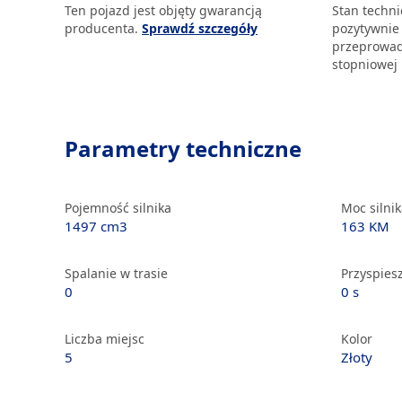
Ten pojazd jest objęty gwarancją
Stan techn
producenta.
Sprawdź szczegóły
pozytywnie
przeprowad
stopniowej 
Parametry techniczne
Pojemność silnika
Moc silni
1497 cm3
163 KM
Spalanie w trasie
Przyspiesz
0
0 s
Liczba miejsc
Kolor
5
Złoty