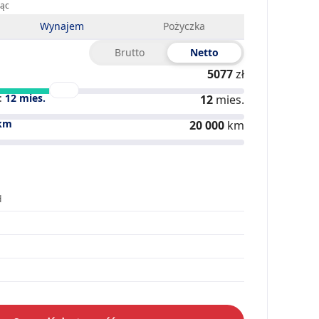
iąc
Wynajem
Pożyczka
Brutto
Netto
5077
zł
:
12
mies.
12
mies.
km
20 000
km
d