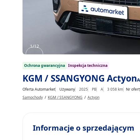
1/12
Item
1
Ochrona gwarancyjna
Inspekcja techniczna
of
KGM / SSANGYONG Actyon
A
12
Oferta Automarket
Używany
2025
PB
A
3 058 km
Nr ofer
Samochody
/
KGM / SSANGYONG
/
Actyon
Informacje o sprzedającym