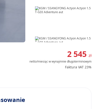
Item
1
2 545
zł
of
netto/miesiąc
w wynajmnie długoterminowym
12
Faktura VAT 23%
nsowanie