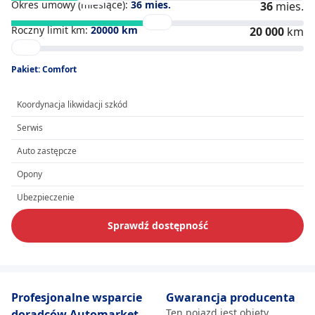
Okres umowy (miesiące):
36
mies.
36
mies.
Roczny limit km:
20000
km
20 000
km
Pakiet: Comfort
Koordynacja likwidacji szkód
Serwis
Auto zastępcze
Opony
Ubezpieczenie
Sprawdź dostępność
Profesjonalne wsparcie
Gwarancja producenta
Ten pojazd jest objęty
doradców Automarket