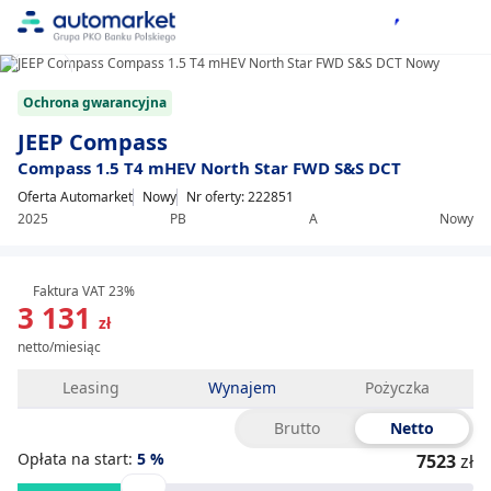
1/11
Item
Ochrona gwarancyjna
1
of
JEEP Compass
11
Compass 1.5 T4 mHEV North Star FWD S&S DCT
Oferta Automarket
Nowy
Nr oferty: 222851
2025
PB
A
Nowy
Faktura VAT 23%
3 131
zł
netto/miesiąc
Leasing
Wynajem
Pożyczka
Brutto
Netto
Opłata na start:
5
%
7523
zł