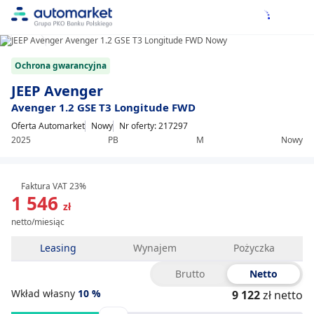
1/10
Item
Ochrona gwarancyjna
1
of
JEEP Avenger
10
Avenger 1.2 GSE T3 Longitude FWD
Oferta Automarket
Nowy
Nr oferty: 217297
2025
PB
M
Nowy
Faktura VAT 23%
1 546
zł
netto/miesiąc
Leasing
Wynajem
Pożyczka
Brutto
Netto
Wkład własny
10
%
9 122
zł netto