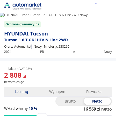
1/14
Item
Ochrona gwarancyjna
1
of
HYUNDAI Tucson
14
Tucson 1.6 T-GDi HEV N Line 2WD
Oferta Automarket
Nowy
Nr oferty: 238260
2024
PB
A
Nowy
Faktura VAT 23%
2 808
zł
netto/miesiąc
Leasing
Wynajem
Pożyczka
Brutto
Netto
Wkład własny
10
%
16 569
zł netto