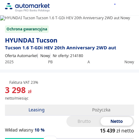
1/15
Item
Ochrona gwarancyjna
1
of
HYUNDAI Tucson
15
Tucson 1.6 T-GDi HEV 20th Anniversary 2WD aut
Oferta Automarket
Nowy
Nr oferty: 214180
2025
PB
A
Nowy
Faktura VAT 23%
3 298
zł
netto/miesiąc
Leasing
Pożyczka
Brutto
Netto
Wkład własny
10
%
15 439
zł netto