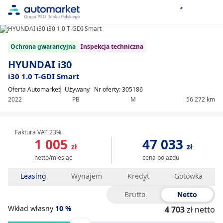
1/25
Item
Ochrona gwarancyjna
Inspekcja techniczna
1
of
HYUNDAI i30
25
i30 1.0 T-GDI Smart
Oferta Automarket
Używany
Nr oferty: 305186
2022
PB
M
56 272 km
Faktura VAT 23%
1 005
47 033
zł
zł
netto/miesiąc
cena pojazdu
Leasing
Wynajem
Kredyt
Gotówka
Brutto
Netto
Wkład własny
10
%
4 703
zł netto