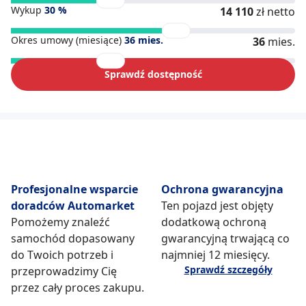
Wykup
30
%
14 110
zł netto
Okres umowy (miesiące)
36
mies.
36
mies.
Sprawdź dostępność
Profesjonalne wsparcie
Ochrona gwarancyjna
doradców Automarket
Ten pojazd jest objęty
Pomożemy znaleźć
dodatkową ochroną
samochód dopasowany
gwarancyjną trwającą co
do Twoich potrzeb i
najmniej 12 miesięcy.
Sprawdź szczegóły
przeprowadzimy Cię
przez cały proces zakupu.