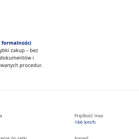
formalności
zybki zakup – bez
 dokumentów i
wanych procedur.
ka
Prędkość max
166 km/h
enie do setki
Napęd