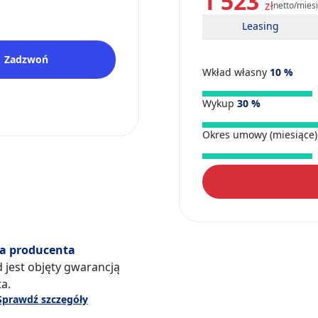
1 523
zł
netto/mies
Leasing
Zadzwoń
Wkład własny
10
%
Wykup
30
%
Okres umowy (miesiące
a producenta
 jest objęty gwarancją
a.
Sprawdź szczegóły