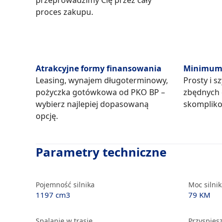
przeprowadzimy Cię przez cały
proces zakupu.
Atrakcyjne formy finansowania
Minimum 
Leasing, wynajem długoterminowy,
Prosty i s
pożyczka gotówkowa od PKO BP –
zbędnych
wybierz najlepiej dopasowaną
skompliko
opcję.
Parametry techniczne
Pojemność silnika
Moc silni
1197 cm3
79 KM
Spalanie w trasie
Przyspiesz