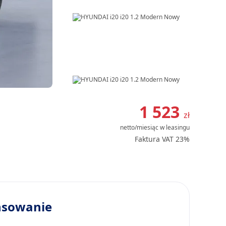
Item
1
1 523
zł
of
netto/miesiąc
w leasingu
8
Faktura VAT 23%
nsowanie