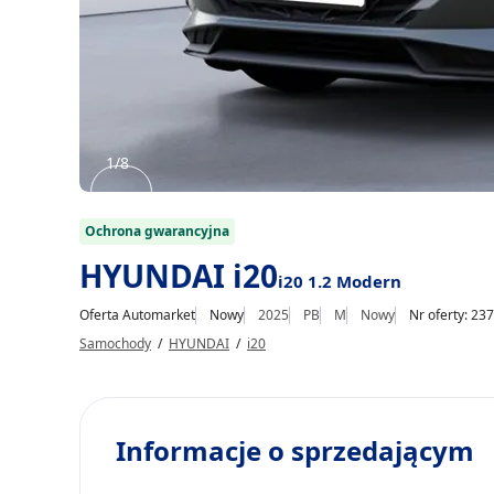
1/8
Item
1
Ochrona gwarancyjna
of
HYUNDAI i20
i20 1.2 Modern
8
Oferta Automarket
Nowy
2025
PB
M
Nowy
Nr oferty: 23
Samochody
/
HYUNDAI
/
i20
Informacje o sprzedającym