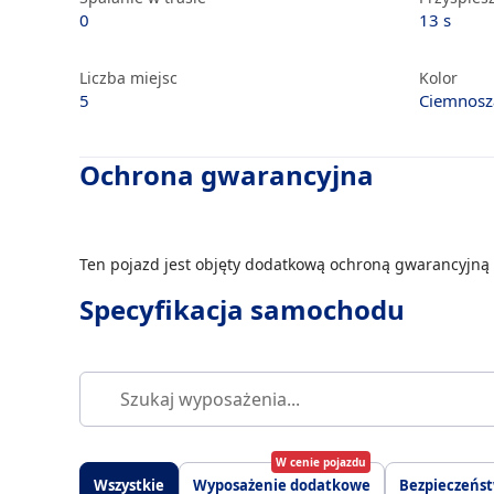
0
13 s
Liczba miejsc
Kolor
5
Ciemnosz
Ochrona gwarancyjna
Ten pojazd jest objęty dodatkową ochroną gwarancyjną 
Specyfikacja samochodu
W cenie pojazdu
Wszystkie
Wyposażenie dodatkowe
Bezpieczeńs