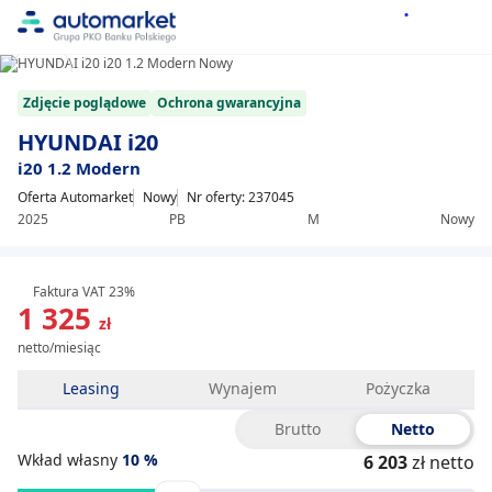
1/8
Item
Zdjęcie poglądowe
Ochrona gwarancyjna
1
of
HYUNDAI i20
8
i20 1.2 Modern
Oferta Automarket
Nowy
Nr oferty: 237045
2025
PB
M
Nowy
Faktura VAT 23%
1 325
zł
netto/miesiąc
Leasing
Wynajem
Pożyczka
Brutto
Netto
Wkład własny
10
%
6 203
zł netto