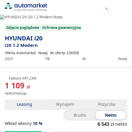
1/13
Item
Zdjęcie poglądowe
Ochrona gwarancyjna
1
of
HYUNDAI i20
13
i20 1.2 Modern
Oferta Automarket
Nowy
Nr oferty: 236958
2025
PB
M
Nowy
Faktura VAT 23%
1 109
zł
netto/miesiąc
Leasing
Wynajem
Pożyczka
Brutto
Netto
Wkład własny
10
%
6 543
zł netto