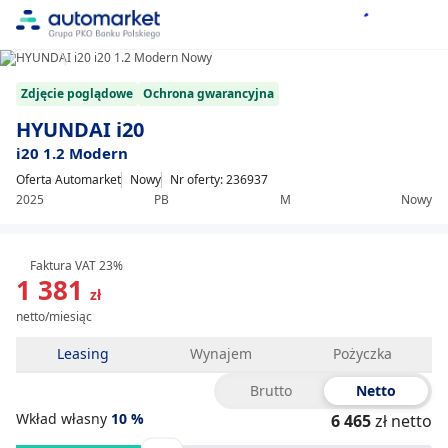
1/8
Item
Zdjęcie poglądowe
Ochrona gwarancyjna
1
of
HYUNDAI i20
8
i20 1.2 Modern
Oferta Automarket
Nowy
Nr oferty: 236937
2025
PB
M
Nowy
Faktura VAT 23%
1 381
zł
netto/miesiąc
Leasing
Wynajem
Pożyczka
Brutto
Netto
Wkład własny
10
%
6 465
zł netto