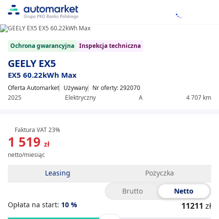
1/21
Item
Ochrona gwarancyjna
Inspekcja techniczna
1
of
GEELY EX5
21
EX5 60.22kWh Max
Oferta Automarket
Używany
Nr oferty: 292070
2025
Elektryczny
A
4 707 km
Faktura VAT 23%
1 519
zł
netto/miesiąc
Leasing
Pożyczka
Brutto
Netto
Opłata na start:
10
%
11211
zł