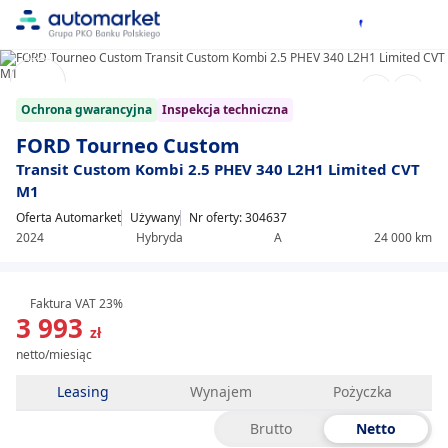
1/28
Item
Ochrona gwarancyjna
Inspekcja techniczna
1
of
FORD Tourneo Custom
28
Transit Custom Kombi 2.5 PHEV 340 L2H1 Limited CVT
M1
Oferta Automarket
Używany
Nr oferty: 304637
2024
Hybryda
A
24 000 km
Faktura VAT 23%
3 993
zł
netto/miesiąc
Leasing
Wynajem
Pożyczka
Brutto
Netto