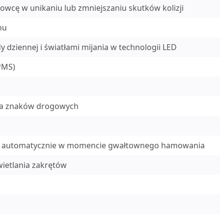
rowcę w unikaniu lub zmniejszaniu skutków kolizji
hu
y dziennej i światłami mijania w technologii LED
PMS)
nia znaków drogowych
się automatycznie w momencie gwałtownego hamowania
wietlania zakrętów