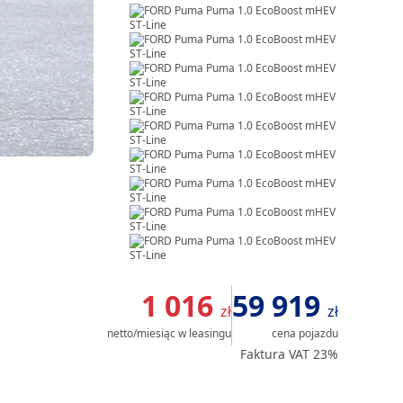
Item
1
1 016
59 919
zł
zł
of
netto/miesiąc
w leasingu
cena pojazdu
20
Faktura VAT 23%