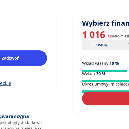
Wybierz fina
1 016
zł
netto/mies
Leasing
Zadzwoń
Wkład własny
10
%
Wykup
30
%
eckie
Okres umowy (miesiące
gwarancyjna
jest objęty dodatkową
arancyjną trwającą co