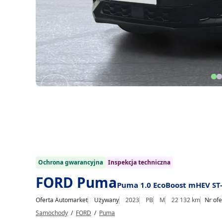
Item
1
of
20
1/20
Ochrona gwarancyjna
Inspekcja techniczna
FORD Puma
Puma 1.0 EcoBoost mHEV ST
Oferta Automarket
Używany
2023
PB
M
22 132 km
Nr ofe
Samochody
/
FORD
/
Puma