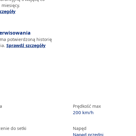
 miesięcy.
czegóły
serwisowania
 ma potwierdzoną historię
ia.
Sprawdź szczegóły
ka
Prędkość max
200 km/h
enie do setki
Napęd
Napęd przedni