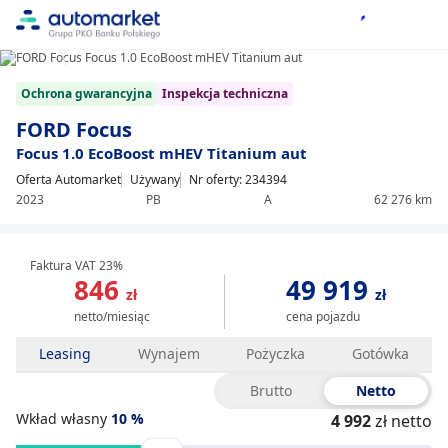
1/20
Item
Ochrona gwarancyjna
Inspekcja techniczna
1
of
FORD Focus
20
Focus 1.0 EcoBoost mHEV Titanium aut
Oferta Automarket
Używany
Nr oferty: 234394
2023
PB
A
62 276 km
Faktura VAT 23%
846
49 919
zł
zł
netto/miesiąc
cena pojazdu
Leasing
Wynajem
Pożyczka
Gotówka
Brutto
Netto
Wkład własny
10
%
4 992
zł netto