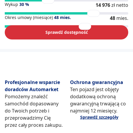
Wykup
30
%
14 976
zł netto
Okres umowy (miesiące)
48
mies.
48
mies.
Sprawdź dostępność
Profesjonalne wsparcie
Ochrona gwarancyjna
doradców Automarket
Ten pojazd jest objęty
Pomożemy znaleźć
dodatkową ochroną
samochód dopasowany
gwarancyjną trwającą co
do Twoich potrzeb i
najmniej 12 miesięcy.
Sprawdź szczegóły
przeprowadzimy Cię
przez cały proces zakupu.