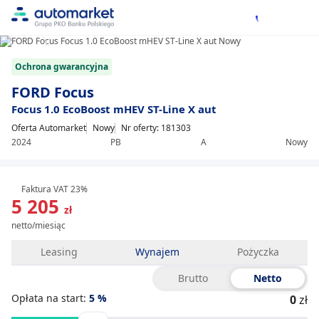
1/9
Item
Ochrona gwarancyjna
1
of
FORD Focus
9
Focus 1.0 EcoBoost mHEV ST-Line X aut
Oferta Automarket
Nowy
Nr oferty: 181303
2024
PB
A
Nowy
Faktura VAT 23%
5 205
zł
netto/miesiąc
Leasing
Wynajem
Pożyczka
Brutto
Netto
Opłata na start:
5
%
0
zł