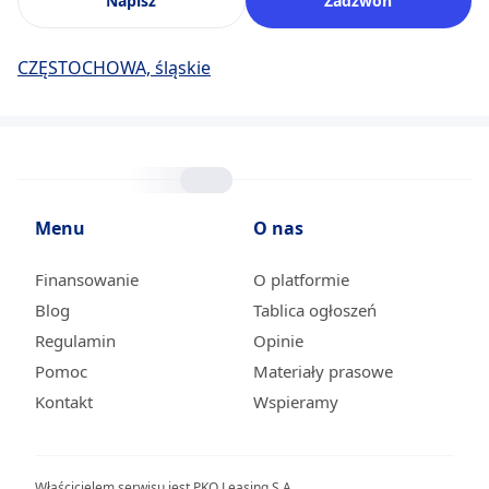
Napisz
Zadzwoń
CZĘSTOCHOWA, śląskie
Menu
O nas
Finansowanie
O platformie
Blog
Tablica ogłoszeń
Regulamin
Opinie
Pomoc
Materiały prasowe
Kontakt
Wspieramy
Właścicielem serwisu jest PKO Leasing S.A.