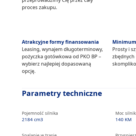
przeprowadzimy Cię przez cały
proces zakupu.
Atrakcyjne formy finansowania
Minimum 
Leasing, wynajem długoterminowy,
Prosty i s
pożyczka gotówkowa od PKO BP –
zbędnych
wybierz najlepiej dopasowaną
skompliko
opcję.
Parametry techniczne
Pojemność silnika
Moc silni
2184 cm3
140 KM
Spalanie w trasie
Przyspiesz