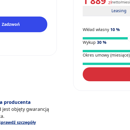
1 889
zł
netto/mies
Leasing
Zadzwoń
Wkład własny
10
%
Wykup
30
%
Okres umowy (miesiące
a producenta
 jest objęty gwarancją
a.
Sprawdź szczegóły