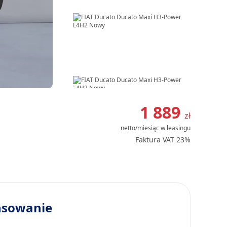
Item
1
1 889
zł
of
netto/miesiąc
w leasingu
8
Faktura VAT 23%
nsowanie