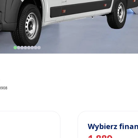
2
68908
Wybierz fina