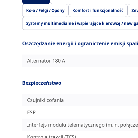
Koła / Felgi / Opony
Komfort i funkcjonalność
Ze
Systemy multimedialne i wspierające kierowcę / nawig
Oszczędzanie energii i ograniczenie emisji spal
Alternator 180 A
Bezpieczeństwo
Czujniki cofania
ESP
Interfejs modułu telematycznego (m.in. połącze
Kontrola trakcji (TCS)