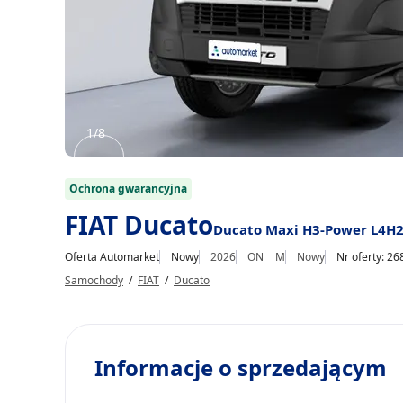
1/8
Item
1
Ochrona gwarancyjna
of
FIAT Ducato
Ducato Maxi H3-Power L4H
8
Oferta Automarket
Nowy
2026
ON
M
Nowy
Nr oferty: 2
Samochody
/
FIAT
/
Ducato
Informacje o sprzedającym