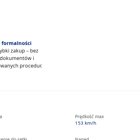
formalności
zybki zakup – bez
 dokumentów i
wanych procedur.
ka
Prędkość max
153 km/h
enie do setki
Napęd