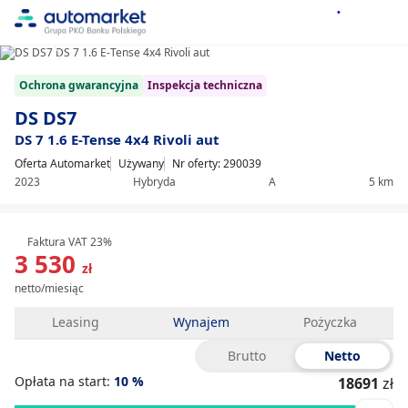
1/14
Item
Ochrona gwarancyjna
Inspekcja techniczna
1
of
DS DS7
14
DS 7 1.6 E-Tense 4x4 Rivoli aut
Oferta Automarket
Używany
Nr oferty: 290039
2023
Hybryda
A
5 km
Faktura VAT 23%
3 530
zł
netto/miesiąc
Leasing
Wynajem
Pożyczka
Brutto
Netto
Opłata na start:
10
%
18691
zł