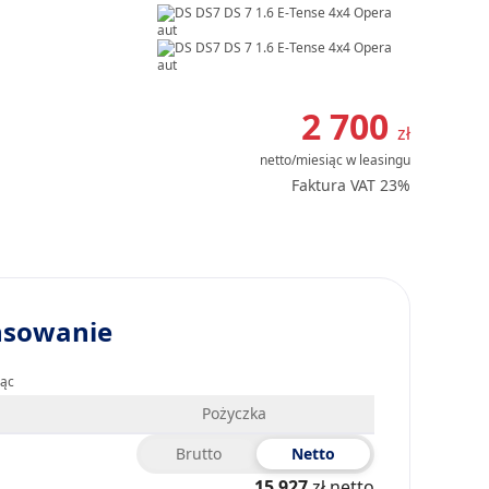
Item
1
2 700
zł
of
netto/miesiąc
w leasingu
27
Faktura VAT 23%
nsowanie
iąc
Pożyczka
Brutto
Netto
15 927
zł netto