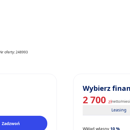
Nr oferty: 248993
Wybierz fina
2 700
zł
netto/mies
Leasing
Zadzwoń
Wkład własny
10
%