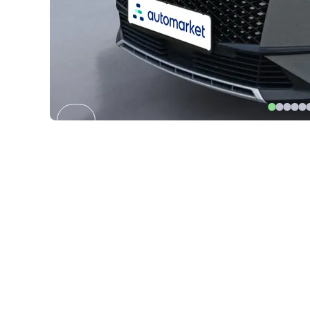
Item
1
of
27