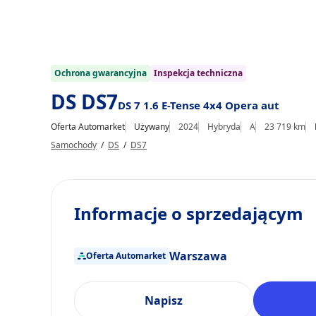
1/27
Ochrona gwarancyjna
Inspekcja techniczna
DS DS7
DS 7 1.6 E-Tense 4x4 Opera aut
Oferta Automarket
Używany
2024
Hybryda
A
23 719 km
Samochody
/
DS
/
DS7
Informacje o sprzedającym
Warszawa
Oferta Automarket
Napisz