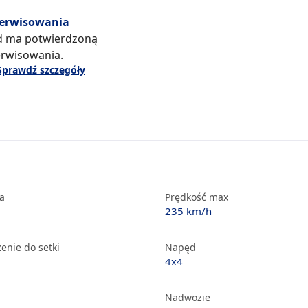
serwisowania
d ma potwierdzoną
erwisowania.
Sprawdź szczegóły
ka
Prędkość max
235 km/h
enie do setki
Napęd
4x4
Nadwozie