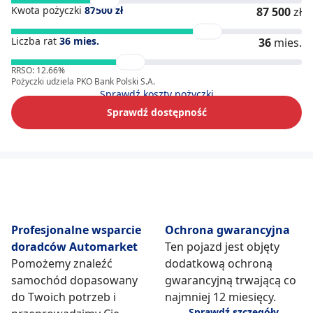
Kwota pożyczki
87500
zł
87 500
zł
Liczba rat
36
mies.
36
mies.
RRSO: 12.66%
Pożyczki udziela PKO Bank Polski S.A.
Sprawdź koszty pożyczki
Sprawdź dostępność
Profesjonalne wsparcie
Ochrona gwarancyjna
doradców Automarket
Ten pojazd jest objęty
Pomożemy znaleźć
dodatkową ochroną
samochód dopasowany
gwarancyjną trwającą co
do Twoich potrzeb i
najmniej 12 miesięcy.
Sprawdź szczegóły