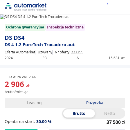
1/12
Item
Ochrona gwarancyjna
Inspekcja techniczna
1
of
DS DS4
12
DS 4 1.2 PureTech Trocadero aut
Oferta Automarket
Używany
Nr oferty: 223355
2024
PB
A
15 631 km
Faktura VAT 23%
2 906
zł
brutto/miesiąc
Leasing
Pożyczka
Brutto
Netto
Opłata na start:
30.00
%
37 500
zł