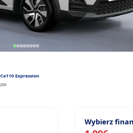
TCe110 Expression
8209
Wybierz fina