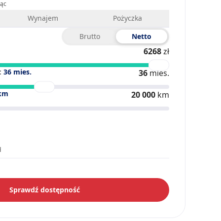
iąc
Wynajem
Pożyczka
Brutto
Netto
6268
zł
:
36
mies.
36
mies.
km
20 000
km
d
Sprawdź dostępność