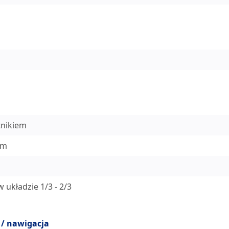
tnikiem
em
układzie 1/3 - 2/3
 / nawigacja