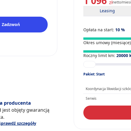
1 096
zł
netto/mies
Leasing
Zadzwoń
Opłata na start:
10
%
Okres umowy (miesiące)
Roczny limit km:
20000
Pakiet: Start
Koordynacja likwidacji szkó
Serwis
a producenta
 jest objęty gwarancją
a.
Sprawdź szczegóły