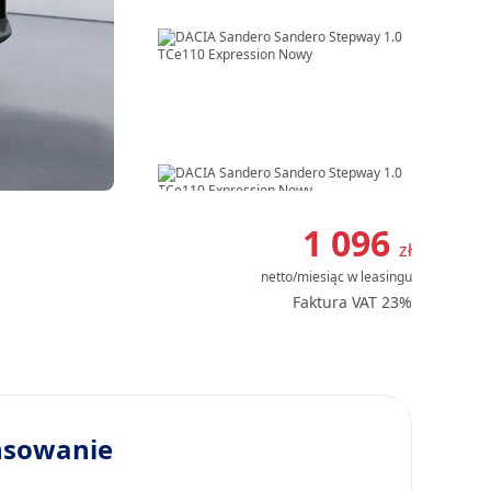
Item
1
1 096
zł
of
netto/miesiąc
w leasingu
8
Faktura VAT 23%
nsowanie