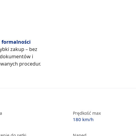
formalności
zybki zakup – bez
 dokumentów i
wanych procedur.
ka
Prędkość max
180 km/h
enie do setki
Napęd