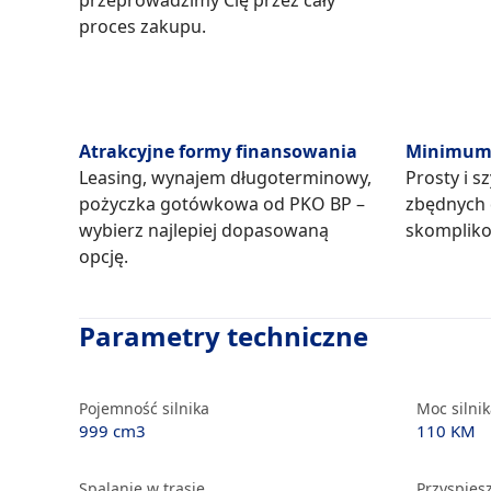
przeprowadzimy Cię przez cały
proces zakupu.
Atrakcyjne formy finansowania
Minimum 
Leasing, wynajem długoterminowy,
Prosty i s
pożyczka gotówkowa od PKO BP –
zbędnych
wybierz najlepiej dopasowaną
skompliko
opcję.
Parametry techniczne
Pojemność silnika
Moc silni
999 cm3
110 KM
Spalanie w trasie
Przyspiesz