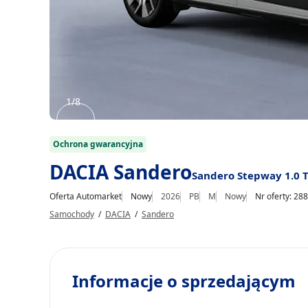
1/8
Item
1
Ochrona gwarancyjna
of
DACIA Sandero
Sandero Stepway 1.0 
8
Oferta Automarket
Nowy
2026
PB
M
Nowy
Nr oferty: 28
Samochody
/
DACIA
/
Sandero
Informacje o sprzedającym