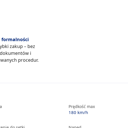
formalności
zybki zakup – bez
 dokumentów i
wanych procedur.
ka
Prędkość max
180 km/h
enie do setki
Napęd