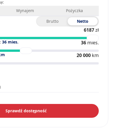
iąc
Wynajem
Pożyczka
Brutto
Netto
6187
zł
:
36
mies.
36
mies.
km
20 000
km
d
Sprawdź dostępność