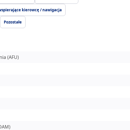
wspierające kierowcę / nawigacja
Pozostałe
ia (AFU)
DDAM)