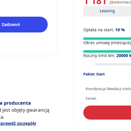
1 181
zł
netto/mies
Leasing
Zadzwoń
Opłata na start:
10
%
Okres umowy (miesiące)
Roczny limit km:
20000
Pakiet: Start
Koordynacja likwidacji szkó
Serwis
a producenta
 jest objęty gwarancją
a.
Sprawdź szczegóły