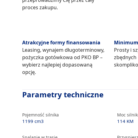
przeprowadzimy Cię przez cały
proces zakupu.
Atrakcyjne formy finansowania
Minimum 
Leasing, wynajem długoterminowy,
Prosty i s
pożyczka gotówkowa od PKO BP –
zbędnych
wybierz najlepiej dopasowaną
skompliko
opcję.
Parametry techniczne
Pojemność silnika
Moc silni
1199 cm3
114 KM
Spalanie w trasie
Przyspiesz