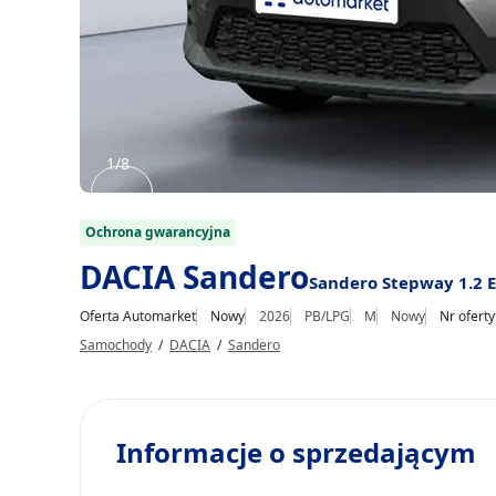
1/8
Item
1
Ochrona gwarancyjna
of
DACIA Sandero
Sandero Stepway 1.2 E
8
Oferta Automarket
Nowy
2026
PB/LPG
M
Nowy
Nr ofert
Samochody
/
DACIA
/
Sandero
Informacje o sprzedającym