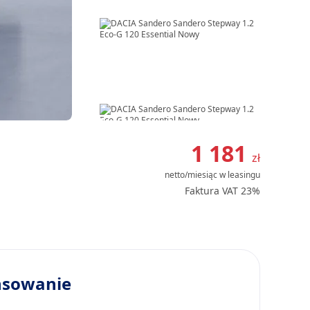
Item
1
1 181
zł
of
netto/miesiąc
w leasingu
8
Faktura VAT 23%
nsowanie