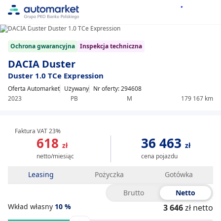
1/24
Item
Ochrona gwarancyjna
Inspekcja techniczna
1
of
DACIA Duster
24
Duster 1.0 TCe Expression
Oferta Automarket
Używany
Nr oferty: 294608
2023
PB
M
179 167 km
Faktura VAT 23%
618
36 463
zł
zł
netto/miesiąc
cena pojazdu
Leasing
Pożyczka
Gotówka
Brutto
Netto
Wkład własny
10
%
3 646
zł netto