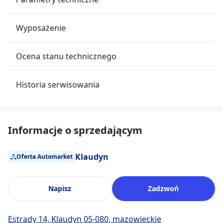
Wyposażenie
Ocena stanu technicznego
Historia serwisowania
Informacje o sprzedającym
Klaudyn
Oferta Automarket
Napisz
Zadzwoń
Estrady 14, Klaudyn 05-080, mazowieckie