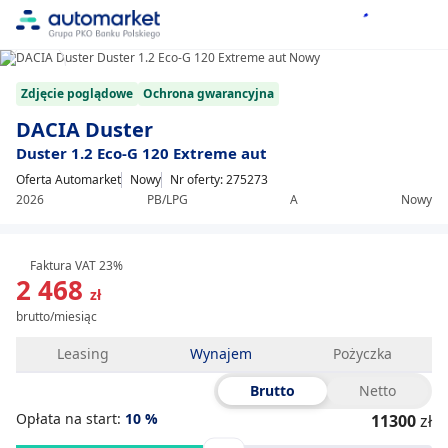
1/8
Item
Zdjęcie poglądowe
Ochrona gwarancyjna
1
of
DACIA Duster
8
Duster 1.2 Eco-G 120 Extreme aut
Oferta Automarket
Nowy
Nr oferty: 275273
2026
PB/LPG
A
Nowy
Faktura VAT 23%
2 468
zł
brutto/miesiąc
Leasing
Wynajem
Pożyczka
Brutto
Netto
Opłata na start:
10
%
11300
zł