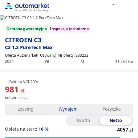
1/18
Item
Ochrona gwarancyjna
Inspekcja techniczna
1
of
CITROEN C3
18
C3 1.2 PureTech Max
Oferta Automarket
Używany
Nr oferty: 283232
2024
PB
M
41 284 km
Faktura VAT 23%
981
zł
netto/miesiąc
Leasing
Wynajem
Pożyczka
Brutto
Netto
Opłata na start:
10
%
4057
zł