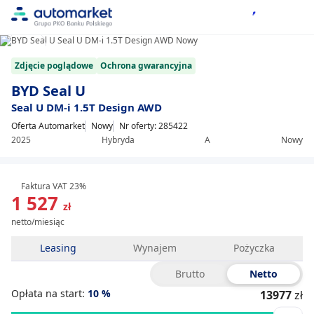
1/9
Item
Zdjęcie poglądowe
Ochrona gwarancyjna
1
of
BYD Seal U
9
Seal U DM-i 1.5T Design AWD
Oferta Automarket
Nowy
Nr oferty: 285422
2025
Hybryda
A
Nowy
Faktura VAT 23%
1 527
zł
netto/miesiąc
Leasing
Wynajem
Pożyczka
Brutto
Netto
Opłata na start:
10
%
13977
zł