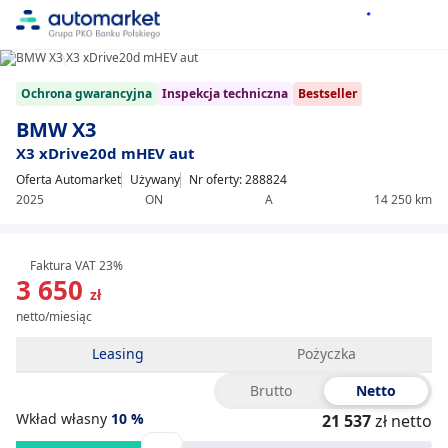
1/8
Item
Ochrona gwarancyjna
Inspekcja techniczna
Bestseller
1
of
BMW X3
8
X3 xDrive20d mHEV aut
Oferta Automarket
Używany
Nr oferty: 288824
2025
ON
A
14 250 km
Faktura VAT 23%
3 650
zł
netto/miesiąc
Leasing
Pożyczka
Brutto
Netto
Wkład własny
10
%
21 537
zł netto